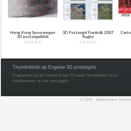
Hong Kong Spoorwegen
3D Postzegel Frankrijk 2007
Caric
3D postzegelblok
Rugby
Thunderbirds op Engelse 3D postzegels
Fragmenten uit de science-fiction TV-serie Thunderbirds nu in
driedimensies op vier postzegels.
© 2026 - Nederlandse Stichti