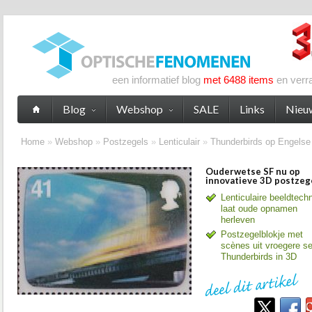
een informatief blog
met 6488 items
en verr
Blog
Webshop
SALE
Links
Nieu
Home
»
Webshop
»
Postzegels
»
Lenticulair
»
Thunderbirds op Engelse
Ouderwetse SF nu op
innovatieve 3D postzeg
Lenticulaire beeldtech
laat oude opnamen
herleven
Postzegelblokje met
scènes uit vroegere se
Thunderbirds in 3D