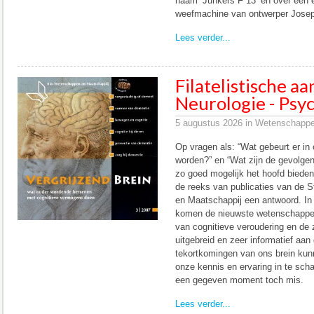
naam ‘Junkers F 13’ en over een 
weefmachine van ontwerper Josep
Lees verder...
Filatelistische a
Neurologie - Psyc
5 augustus 2026 in Wetenschappel
Op vragen als: “Wat gebeurt er in
worden?” en “Wat zijn de gevolge
zo goed mogelijk het hoofd bieden
de reeks van publicaties van de 
en Maatschappij een antwoord. In h
komen de nieuwste wetenschappeli
van cognitieve veroudering en de 
uitgebreid en zeer informatief aan
tekortkomingen van ons brein kun
onze kennis en ervaring in te sch
een gegeven moment toch mis.
Lees verder...