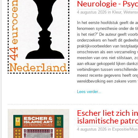
Neurologie - Psyc
4 augustus 2026 in Kleur, Wetensc
In het eerste hoofdstuk geeft de a
fenomeen synesthesie onder de tit
is het niet?” De auteur geeft voorb
onderzoekers en heeft dit gedeelte
praktijkvoorbeelden van testplaat
omschreven als een verzameling v
meesten van ons niet stilstaan, zo
aan elkaar gekoppeld lijken dankz
verbindingen tussen verschillend
meest recente gegevens heeft ong
wereldbevolking een zekere vorm 
Lees verder...
Escher liet zich 
islamitische pat
4 augustus 2026 in Expositie/Mu