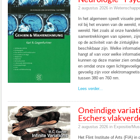
2 augustus 2026 in Wetenschappeli
In het algemeen speelt visuele per
rol bij het ervaren van de wereld, 
wereld. Net zoals al onze handeli
samentrekkingen van spieren, zijn
op de activiteit van de zintuiglijk
beschikbaar zijn. Welke informati
hangt af van voor welke informat
kunnen op deze manier zien omdat 
en omdat onze ogen lichtgevoelig
gevoelig zijn voor elektromagnetis
tussen 380 en 760 nm.
Lees verder...
Oneindige variati
Eschers vlakverd
2 augustus 2026 in Expositie/Mu
Het Flint Institute of Arts (FIA) in