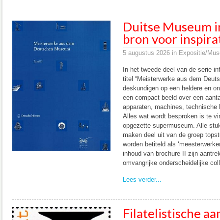
Duitse Museum 
bron voor inspirat
5 augustus 2026 in Expositie/Mu
In het tweede deel van de serie i
titel “Meisterwerke aus dem Deu
deskundigen op een heldere en on
een compact beeld over een aanta
apparaten, machines, technische h
Alles wat wordt besproken is te vi
opgezette supermuseum. Alle stu
maken deel uit van de groep top
worden betiteld als ‘meesterwerke
inhoud van brochure II zijn aantre
omvangrijke onderscheidelijke coll
Lees verder...
Filatelistische a