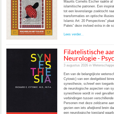
Maurits Cornelis Escher raakte al
islamitische patronen. Een inspirat
tot een levenslange zoektocht naa
transformaties en optische illusie
Islamic Art: 20 Perspectives” pla
Paleis” deze invloed extra in de s
Lees verder...
Filatelistische a
Neurologie - Psyc
3 augustus 2026 in Wetenschappel
Een van de belangrijkste wetensch
Cytowic) van een deelgebied binne
synesthesie, schreef een toeganke
de neurologische aspecten van sy
synesthesie wordt in veel gevalle
verbindingen tussen verschillende
Personen met deze zeldzame aan
gezien een iets afwijkend brein d
een neurologische toestand waarbi