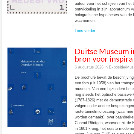
auteur voor het schrijven van het 
ontwikkeling in zijn laboratorium 
holografische hypotheses van de h
waarnemen.
Lees verder...
Duitse Museum 
bron voor inspirat
6 augustus 2026 in Expositie/Mus
De brochure bevat de beschrijving
een foto (uit 1958) van het transp
museum. Van een bijzondere betek
nog steeds het optische basiswer
(1787-1826) met de demonstratie 
volgen onder andere besprekingen
rastertunnelmicroscoop (waarmee 
worden gemaakt), over baanbreke
Conrad Röntgen, waarvoor hij de 
in 1901 kreeg, het eerste moderne