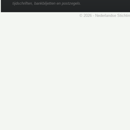
tijdschriften, bankbiljetten en postzegels.
© 2026 - Nederlandse Stichti