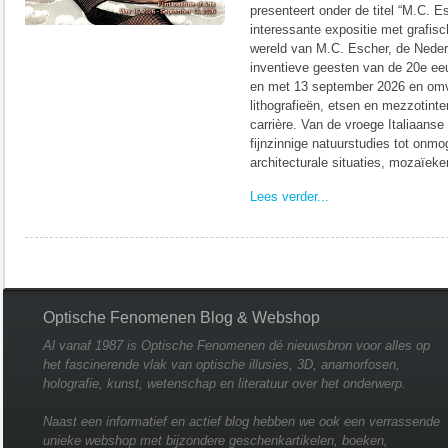
presenteert onder de titel “M.C. Es
interessante expositie met grafisc
wereld van M.C. Escher, de Neder
inventieve geesten van de 20e eeuw
en met 13 september 2026 en om
lithografieën, etsen en mezzotinte
carrière. Van de vroege Italiaanse
fijnzinnige natuurstudies tot onmog
architecturale situaties, mozaïek
Lees verder...
Optische Fenomenen Blog & Webshop
Al vanaf 1987 is Optische Fenomenen dé nieuwsbron voor alles op
het fascinerende vlak van optische illusies, 3D, anamorfosen,
holografie, kunst, wetenschap en literatuur over het onderwerp.
Naast een informatief en actief blog hebben we ook een verrassende
unieke webshop met bijzondere geschenkartikelen, boeken,