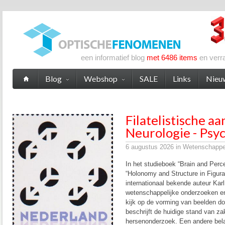
een informatief blog
met 6486 items
en verr
Blog
Webshop
SALE
Links
Nieu
Filatelistische a
Neurologie - Psyc
6 augustus 2026 in Wetenschappeli
In het studieboek “Brain and Perce
“Holonomy and Structure in Figura
internationaal bekende auteur Karl
wetenschappelijke onderzoeken en
kijk op de vorming van beelden d
beschrijft de huidige stand van z
hersenonderzoek. Een andere bela