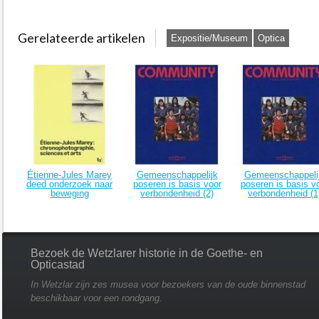
Gerelateerde artikelen
Expositie/Museum
Optica
Étienne-Jules Marey
Gemeenschappelijk
Gemeenschappeli
deed onderzoek naar
poseren is basis voor
poseren is basis v
beweging
verbondenheid (2)
verbondenheid (1
Bezoek de Wetzlarer historie in de Goethe- en
Opticastad
In Wetzlar zijn zes musea voor bezoekers van de oude binnenstad
beschikbaar voor een rondgang.