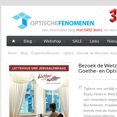
een informatief blog
met 6492 items
en verr
Blog
Webshop
SALE
Links
Nieu
Home
»
Blog
»
Expositie/Museum
»
Optica
»
Bezoek de Wetzlarer histo
Bezoek de Wetzla
Goethe- en Opti
Tijdens ons verblijf
Enjoy-Hotel in Wetz
van meerdere dagen
Buchmesse, maakten
kennis met de histo
Opticastad Wetzlar.