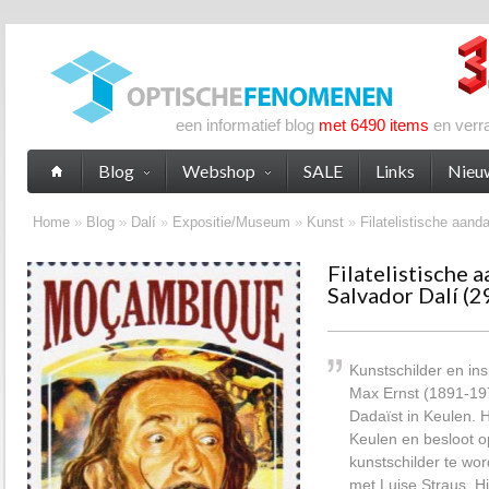
een informatief blog
met 6490 items
en verr
Blog
Webshop
SALE
Links
Nieu
Home
»
Blog
»
Dalí
»
Expositie/Museum
»
Kunst
»
Filatelistische aand
Filatelistische 
Salvador Dalí (2
Kunstschilder en in
Max Ernst (1891-197
Dadaïst in Keulen. H
Keulen en besloot op
kunstschilder te wor
met Luise Straus. H