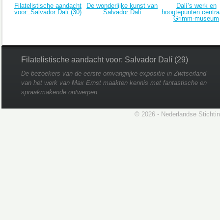
Filatelistische aandacht
De wonderlijke kunst van
Dalí’s werk en
voor: Salvador Dalí (30)
Salvador Dalí
hoogtepunten centraa
Grimm-museum
Filatelistische aandacht voor: Salvador Dalí (29)
De bezoekers van de eerste omvangrijke expositie in Zwitserland
van het werk van Max Ernst maakten kennis met fantastische en
spraakmakende ontwerpen.
© 2026 - Nederlandse Stichti