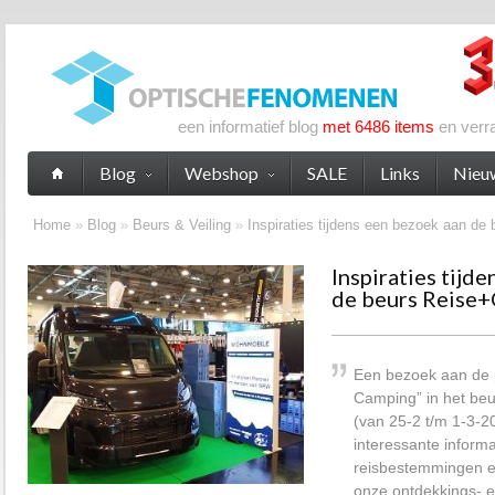
een informatief blog
met 6486 items
en verr
Blog
Webshop
SALE
Links
Nieu
Home
»
Blog
»
Beurs & Veiling
»
Inspiraties tijdens een bezoek aan d
Inspiraties tijd
de beurs Reise
Een bezoek aan de 
Camping” in het be
(van 25-2 t/m 1-3-2
interessante inform
reisbestemmingen en
onze ontdekkings- e