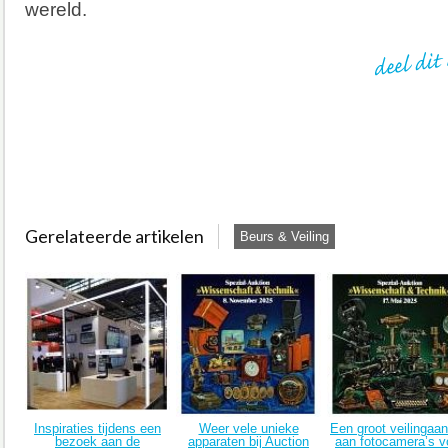
wereld.
Gerelateerde artikelen
Beurs & Veiling
Inspiraties tijdens een
Weer vele unieke
Een groot veilingaa
bezoek aan de
apparaten bij Auction
aan fotocamera’s v