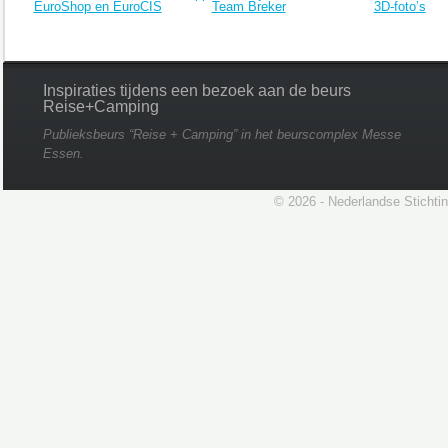
EuroShop en EuroCIS
Team Breker
3D-foto’s
Inspiraties tijdens een bezoek aan de beurs
Reise+Camping
Publieksbeurs “Reise + Camping” in het beurscomplex Messe
Essen.
© 2026 - Nederlandse Stichti