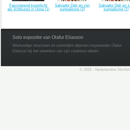
Fascinerend kunstlicht
Salvador Dalí en zijn
Salvador Dalí en z
als lichtkunst in Unna (1)
surrealisme (2)
surrealisme (1)
Solo expositie van Olafur Eliasson
Wiskundige structuren en ruimtelijke objecten inspireerden Olafur
Eliasson bij het uitwerken van zijn creatieve ideeën.
© 2026 - Nederlandse Stichti