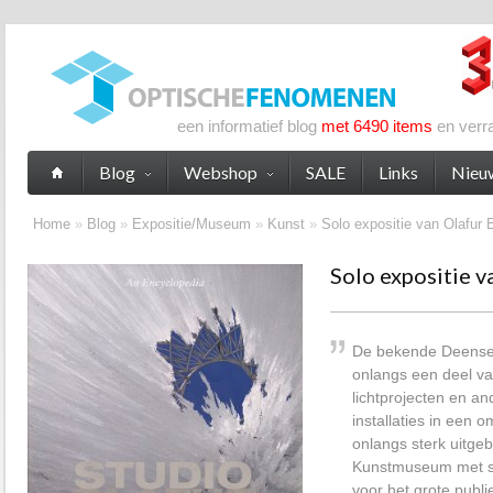
een informatief blog
met 6490 items
en verr
Blog
Webshop
SALE
Links
Nieu
Home
»
Blog
»
Expositie/Museum
»
Kunst
»
Solo expositie van Olafur 
Solo expositie v
De bekende Deense 
onlangs een deel van
lichtprojecten en a
installaties in een o
onlangs sterk uitge
Kunstmuseum met su
voor het grote publie