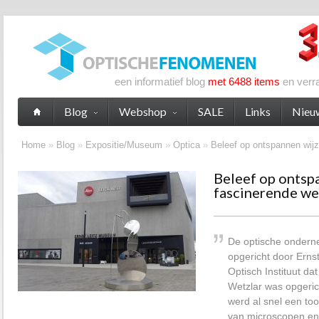
een informatief blog
met 6488 items
en verr
Blog
Webshop
SALE
Links
Nieu
Home
»
Blog
»
Expositie/Museum
»
Optica
»
Beleef op ontspannen wijz
Beleef op ontsp
fascinerende we
De optische ondern
opgericht door Ernst
Optisch Instituut da
Wetzlar was opgerich
werd al snel een to
van microscopen en