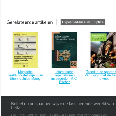
Gerelateerde artikelen
Expositie/Museum
Optica
Magische
Islamitische
Treed in de sporen 
beeldvoorstellingen van
tegelpatronen
Van Gogh met de fiet
Étienne-Jules Marey
inspireerden M.C.
te voet
Escher
Beleef op ontspannen wijze de fascinerende wereld van
Leitz
Het Ernst Leitz Museum is uniek in Europa door zijn thema's en