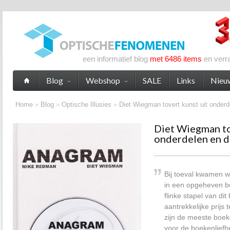
een informatief blog
met 6486 items
en verr
Blog
Webshop
SALE
Links
Nieu
Home
»
Blog
»
Optische Illusies
»
Diet Wiegman tovert kunst uit onderde
Diet Wiegman to
onderdelen en d
Bij toeval kwamen w
in een opgeheven b
flinke stapel van di
aantrekkelijke prijs
zijn de meeste boe
voor de boekenlief