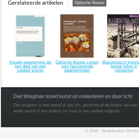
Gerelateerde artikelen
Optische Illusies
Visuele waarneming als
Optische illusies zorgen
Illusionistisch kunst
een deel van een
voor fascinerende
brengt kijker in
creatief proces
waarnemingen
verwarring
Diet Wiegman tovert kunst uit onderdelen en door licht
Een anagram is een woord of een zin, gevormd uit de letters van een
ander woord of een andere zin maar in een andere volgorde.
© 2026 - Nederlandse Stichti