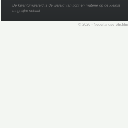
De kwantumwereld is de wereld van licht en materie op de kleinst
mogelijke schaal.
© 2026 - Nederlandse Stichti