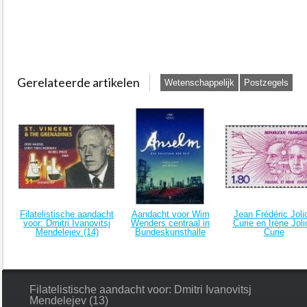
Gerelateerde artikelen
Wetenschappelijk
Postzegels
Filatelistische aandacht
Aandacht voor Wim
Jean Frédéric Jolio
voor: Dmitri Ivanovitsj
Wenders centraal in
Curie en Irène Joli
Mendelejev (14)
Bundeskunsthalle
Curie
Filatelistische aandacht voor: Dmitri Ivanovitsj
Mendelejev (13)