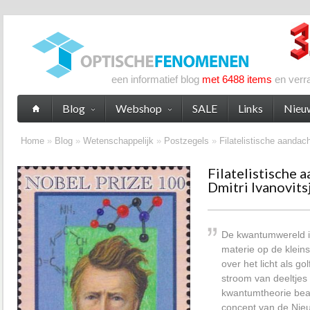
een informatief blog
met 6488 items
en verr
Blog
Webshop
SALE
Links
Nieu
Home
»
Blog
»
Wetenschappelijk
»
Postzegels
»
Filatelistische aandach
Filatelistische 
Dmitri Ivanovits
De kwantumwereld is
materie op de kleins
over het licht als go
stroom van deeltjes
kwantumtheorie bea
concept van de Nie