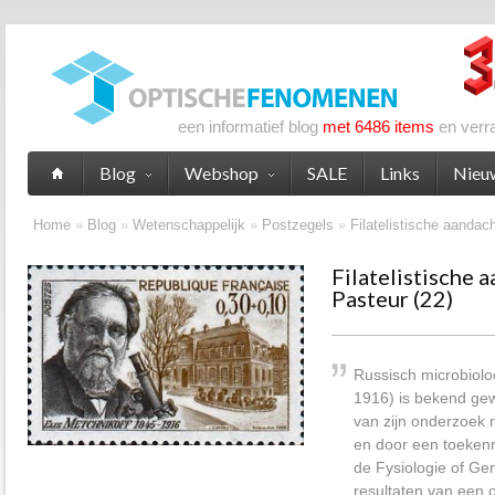
een informatief blog
met 6486 items
en verr
Blog
Webshop
SALE
Links
Nieu
Home
»
Blog
»
Wetenschappelijk
»
Postzegels
»
Filatelistische aandac
Filatelistische 
Pasteur (22)
Russisch microbiolo
1916) is bekend gew
van zijn onderzoek
en door een toekenn
de Fysiologie of Ge
resultaten van een 