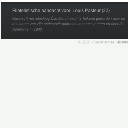
Filatelistische aandacht voor: Louis Pasteur (22)
Russisch microbioloog Élie Metchnikoff is bekend geworden door de
resultaten van zijn onderzoek naar ons immuunsysteem en door de
Nobelprijs in 1908.
© 2026 - Nederlandse Stichti