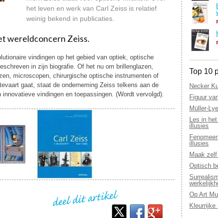
het leven en werk van Carl Zeiss is relatief
weinig bekend in publicaties.
het wereldconcern Zeiss.
utionaire vindingen op het gebied van optiek, optische
schreven in zijn biografie. Of het nu om brillenglazen,
Top 10 p
nzen, microscopen, chirurgische optische instrumenten of
mtevaart gaat, staat de onderneming Zeiss telkens aan de
Necker Ku
n innovatieve vindingen en toepassingen. (Wordt vervolgd).
Figuur va
Müller-Lye
Les in het
illusies
Fenomeen 
illusies
Maak zelf 
Optisch b
Surrealis
werkelijkh
Op Art Mu
Kleurrijke