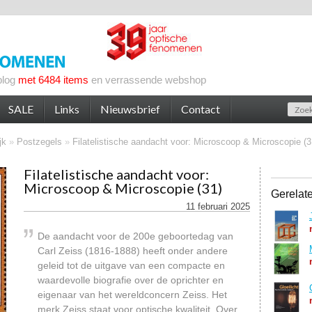
blog
met 6484 items
en verrassende webshop
SALE
Links
Nieuwsbrief
Contact
jk
»
Postzegels
»
Filatelistische aandacht voor: Microscoop & Microscopie (3
Filatelistische aandacht voor:
Microscoop & Microscopie (31)
Gerelat
11 februari 2025
De aandacht voor de 200e geboortedag van
Carl Zeiss (1816-1888) heeft onder andere
geleid tot de uitgave van een compacte en
waardevolle biografie over de oprichter en
eigenaar van het wereldconcern Zeiss. Het
merk Zeiss staat voor optische kwaliteit. Over