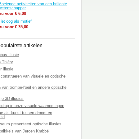
Boeiende activiteiten van een briljante
wetenschapper
nu voor € 6,00
Het oog als motief
nu voor € 35,00
opulairste artikelen
bus Illusie
n Thiéry
r Illusie
 construeren van visuele en optische
van trompe-l'oeil en andere optische
je 3D illusies
edrog in onze visuele waarnemingen
me als kunst tussen droom en
eid
seum presenteert optische illusies
 prikkels van Jeroen Krabbé