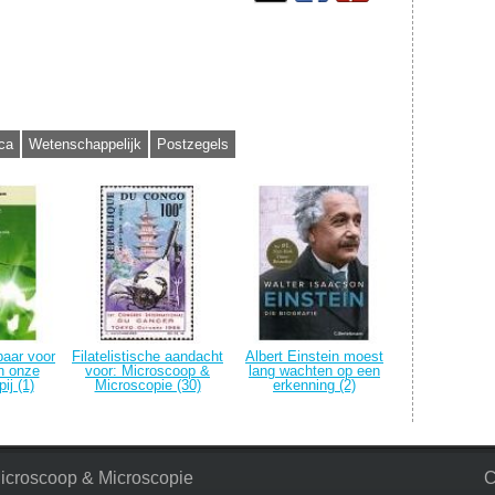
ca
Wetenschappelijk
Postzegels
baar voor
Filatelistische aandacht
Albert Einstein moest
n onze
voor: Microscoop &
lang wachten op een
ij (1)
Microscopie (30)
erkenning (2)
 Microscoop & Microscopie
C