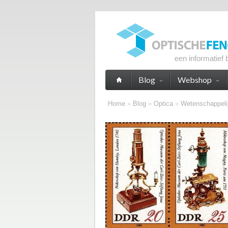
een informatief 
Blog
Webshop
Home
»
Blog
»
Optica
»
Wetenschappeli