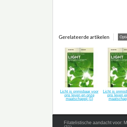
Gerelateerde artikelen
Opti
Licht is onmisbaar voor
Licht is onmis
ons leven en onze
ons leven e
maatschappij (1)
maatschapp
Filatelistische aandacht voor: