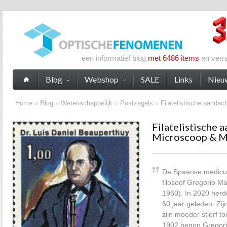
een informatief blog
met 6486 items
en verr
Blog
Webshop
SALE
Links
Nieu
Home
»
Blog
»
Wetenschappelijk
»
Postzegels
»
Filatelistische aandac
Filatelistische 
Microscoop & Mi
De Spaanse medicus,
filosoof Gregorio M
1960). In 2020 herde
60 jaar geleden. Zij
zijn moeder stierf to
1902 begon Gregori