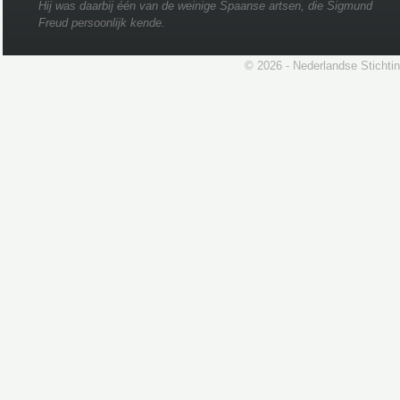
Hij was daarbij één van de weinige Spaanse artsen, die Sigmund
Freud persoonlijk kende.
© 2026 - Nederlandse Stichti