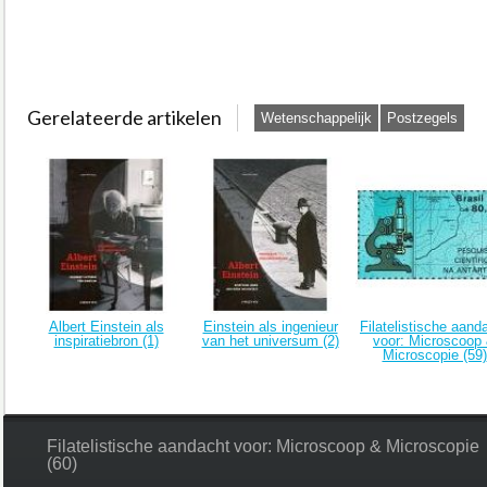
Gerelateerde artikelen
Wetenschappelijk
Postzegels
Albert Einstein als
Einstein als ingenieur
Filatelistische aand
inspiratiebron (1)
van het universum (2)
voor: Microscoop
Microscopie (59)
Filatelistische aandacht voor: Microscoop & Microscopie
(60)