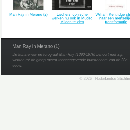
Man Ray in Merano (2)
Eschers iconische
William Kentridge str
werken nu ook in Mudec
naar een menselij
Milaan te zien
transformatie
Man Ray in Merano (1)
De kunstenaar en fotograaf Man Ray (1890-1976) behoort met zijn
werken tot de groep meest toonaangevende kunstenaars van de 20e
eeuw.
© 2026 - Nederlandse Stichti