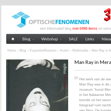
een informatief blog
met 6486 items
en verr
Blog
Webshop
SALE
Links
Nieu
Home
»
Blog
»
Expositie/Museum
»
Kunst
»
Multimedia
»
Man Ray in M
Man Ray in Mera
Het werk van de we
Man Ray was in de 
museum “kunst Mera
in het Italiaanse 
toonde uit het oeuv
fotograaf ruim tachti
vier films. De kuns