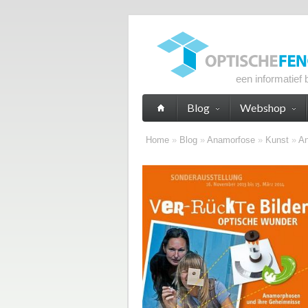
een informatief 
Blog
Webshop
Home
»
Blog
»
Anamorfose‎
»
Kunst
»
An