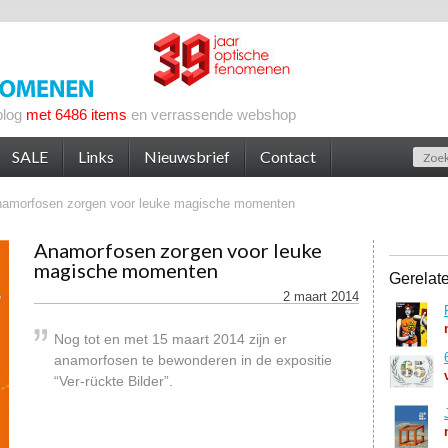
blog
met 6486 items
en verrassende webshop
SALE
Links
Nieuwsbrief
Contact
amorfosen zorgen voor leuke magische momenten
Anamorfosen zorgen voor leuke
magische momenten
Gerelat
2 maart 2014
Nog tot en met 15 maart 2014 zijn er
anamorfosen te bewonderen in de expositie
“Ver-rückte Bilder”.