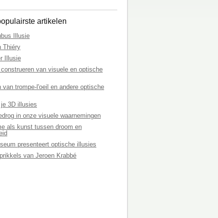
opulairste artikelen
bus Illusie
n Thiéry
r Illusie
 construeren van visuele en optische
van trompe-l'oeil en andere optische
je 3D illusies
edrog in onze visuele waarnemingen
me als kunst tussen droom en
eid
seum presenteert optische illusies
 prikkels van Jeroen Krabbé