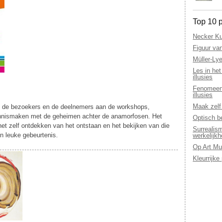
Top 10 p
Necker Ku
Figuur va
Müller-Lye
Les in het
illusies
Fenomeen 
illusies
Maak zelf 
nen de bezoekers en de deelnemers aan de workshops,
nnismaken met de geheimen achter de anamorfosen. Het
Optisch b
t zelf ontdekken van het ontstaan en het bekijken van die
Surrealis
en leuke gebeurtenis.
werkelijkh
Op Art Mu
Kleurrijke