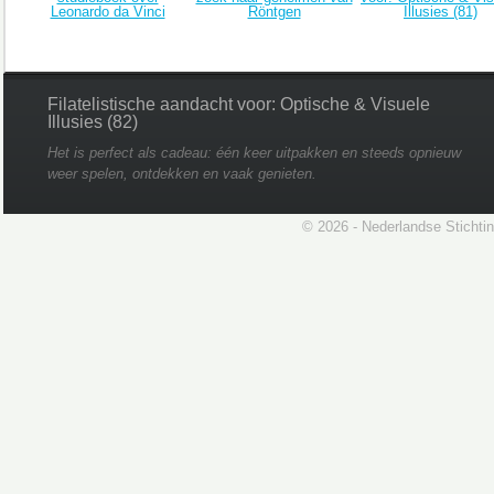
Leonardo da Vinci
Röntgen
Illusies (81)
Filatelistische aandacht voor: Optische & Visuele
Illusies (82)
Het is perfect als cadeau: één keer uitpakken en steeds opnieuw
weer spelen, ontdekken en vaak genieten.
© 2026 - Nederlandse Stichti