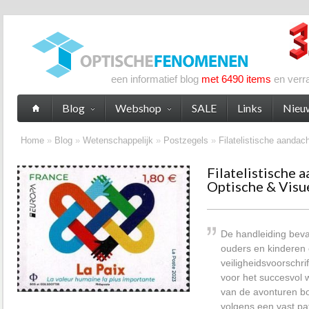
een informatief blog
met 6490 items
en verr
Blog
Webshop
SALE
Links
Nieu
Home
»
Blog
»
Wetenschappelijk
»
Postzegels
»
Filatelistische aandach
Filatelistische 
Optische & Visue
De handleiding beva
ouders en kinderen 
veiligheidsvoorschri
voor het succesvol 
van de avonturen bo
volgens een vast p