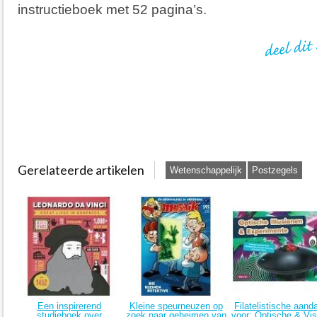
instructieboek met 52 pagina’s.
Gerelateerde artikelen
Wetenschappelijk
Postzegels
Een inspirerend
Kleine speurneuzen op
Filatelistische aand
studieboek over
zoek naar geheimen van
voor: Optische & Vis