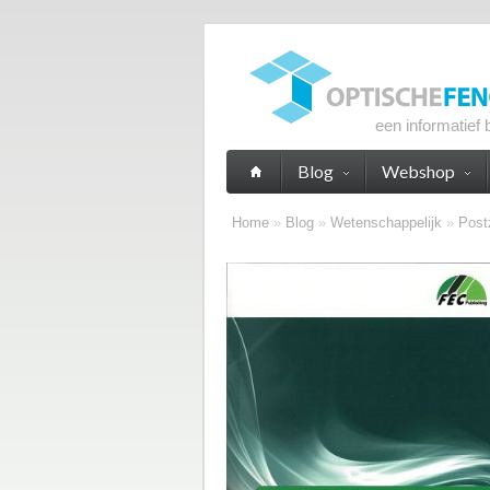
een informatief 
Blog
Webshop
Home
»
Blog
»
Wetenschappelijk
»
Post