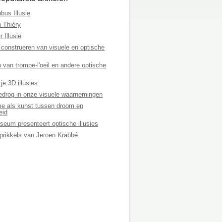
bus Illusie
n Thiéry
r Illusie
 construeren van visuele en optische
van trompe-l'oeil en andere optische
je 3D illusies
edrog in onze visuele waarnemingen
me als kunst tussen droom en
eid
seum presenteert optische illusies
 prikkels van Jeroen Krabbé