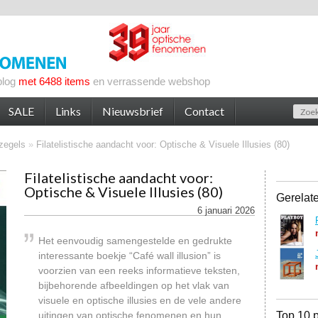
blog
met 6488 items
en verrassende webshop
SALE
Links
Nieuwsbrief
Contact
zegels
»
Filatelistische aandacht voor: Optische & Visuele Illusies (80)
Filatelistische aandacht voor:
Optische & Visuele Illusies (80)
Gerelat
6 januari 2026
Het eenvoudig samengestelde en gedrukte
interessante boekje “Café wall illusion” is
voorzien van een reeks informatieve teksten,
bijbehorende afbeeldingen op het vlak van
visuele en optische illusies en de vele andere
uitingen van optische fenomenen en hun
Top 10 p