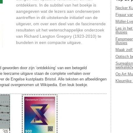
ontdekkers. In de subtitel van het boekje is
Necker Ku
aangegeven wat de lezers aan onderwerpen
Figuur va
aantreffen in dit uitstekende initiatief van de
Müller-Lye
uitgever, om over een deel van de fascinerende
Les in het
resultaten uit het wetenschappelijke onderzoek
illusies
van Richard Langton Gregory (1923-2010) te
Fenomeen 
bundelen in een compacte uitgave.
illusies
Maak zelf 
Optisch b
Surrealis
werkelijkh
d geworden door zijn ‘ontdekking’ van een betegeld
 de leerzame uitgave staan de complete verhalen over
Op Art Mu
r de Engelse kustplaats Bristol. Alle teksten en afbeeldingen
Kleurrijke
integraal overgenomen uit Wikipedia. Een leuk boekje.