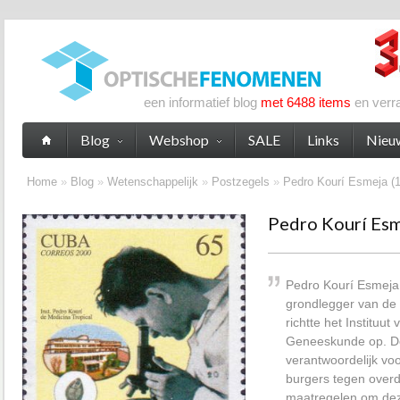
een informatief blog
met 6488 items
en verr
Blog
Webshop
SALE
Links
Nieu
Home
»
Blog
»
Wetenschappelijk
»
Postzegels
»
Pedro Kourí Esmeja (
Pedro Kourí Es
Pedro Kourí Esmeja
grondlegger van de
richtte het Instituut
Geneeskunde op. De 
verantwoordelijk vo
burgers tegen over
maatregelen om deze