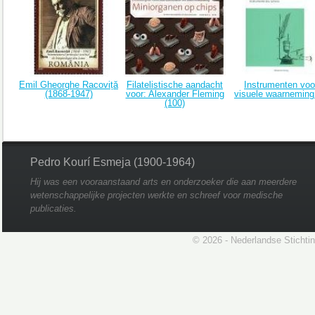
Emil Gheorghe Racoviță
Filatelistische aandacht
Instrumenten voo
(1868-1947)
voor: Alexander Fleming
visuele waarneming 
(100)
Pedro Kourí Esmeja (1900-1964)
Hij was een vooraanstaand arts en onderzoeker die aan meerdere
wetenschappelijke projecten werkte en schreef voor medische
publicaties.
© 2026 - Nederlandse Stichti