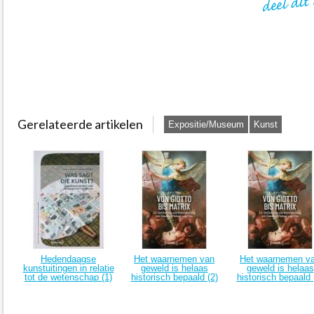
Gerelateerde artikelen
Expositie/Museum
Kunst
Hedendaagse
Het waarnemen van
Het waarnemen v
kunstuitingen in relatie
geweld is helaas
geweld is helaas
tot de wetenschap (1)
historisch bepaald (2)
historisch bepaald 