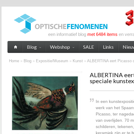
een informatief blog
met 6484 items
en verr
Blog
Webshop
SALE
Links
Nieu
Home
»
Blog
»
Expositie/Museum
»
Kunst
»
ALBERTINA eert Picasso do
ALBERTINA eert
speciale kunstex
In een kunstexposit
werk van het Spaans
Picasso, ter nageda
van overlijden. 70 
schilderen, tekenen,
keramiek zijn er te 