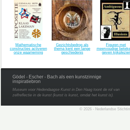
Mathematische
Gezichtsbedrog als
Figuren met
constructies activeren
thema kent een lange
meervoudige beteke
onze waarneming
geschiedenis
geven kijkplezier
Gödel - Escher - Bach als een kunstzinnige
inspiratiebron
Museum voor Hedendaagse Kunst in Den Haag toont de rol van
zelfreflectie in de kunst (kunst is kunst, omdat het kunst is).
© 2026 - Nederlandse Stichti