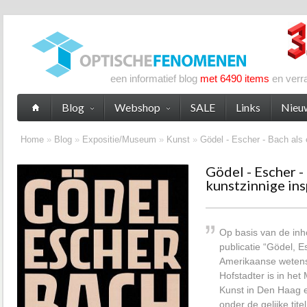
een informatief blog
met 6490 items
en verr
Blog
Webshop
SALE
Links
Nieu
Home
»
Blog
»
Expositie/Museum
»
Kunst
»
Gödel - Escher - Bach als 
Gödel - Escher -
kunstzinnige ins
Op basis van de inh
publicatie “Gödel, 
Amerikaanse weten
Hofstadter is in h
Kunst in Den Haag e
onder de gelijke tite