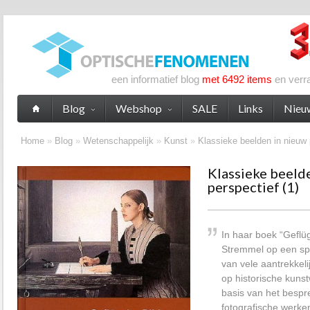
een informatief blog
met 6492 items
en verr
Blog
Webshop
SALE
Links
Nieu
Home
»
Blog
»
Wetenschappelijk
»
Kunst
»
Klassieke beelden in nieuw 
Klassieke beeld
perspectief (1)
In haar boek “Geflüg
Stremmel op een spe
van vele aantrekkeli
op historische kunst
basis van het besp
fotografische werk