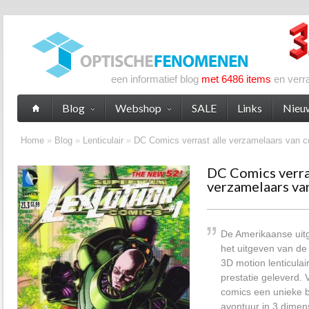
een informatief blog
met 6486 items
en verr
Blog
Webshop
SALE
Links
Nieu
Home
»
Blog
»
Lenticulair
»
DC Comics verrast alle verzamelaars van 
DC Comics verra
verzamelaars va
De Amerikaanse uit
het uitgeven van de 
3D motion lenticulai
prestatie geleverd.
comics een unieke 
avontuur in 3 dimen