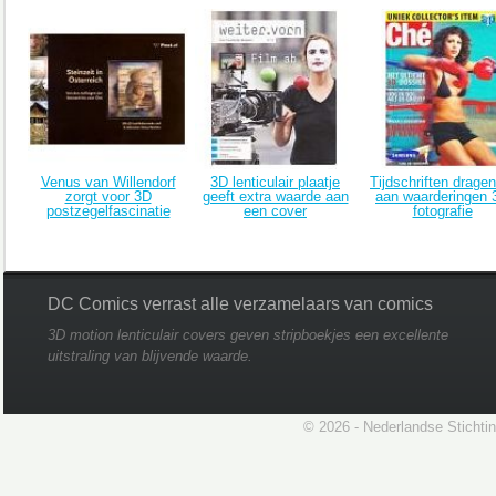
Venus van Willendorf
3D lenticulair plaatje
Tijdschriften dragen
zorgt voor 3D
geeft extra waarde aan
aan waarderingen 
postzegelfascinatie
een cover
fotografie
DC Comics verrast alle verzamelaars van comics
3D motion lenticulair covers geven stripboekjes een excellente
uitstraling van blijvende waarde.
© 2026 - Nederlandse Stichti