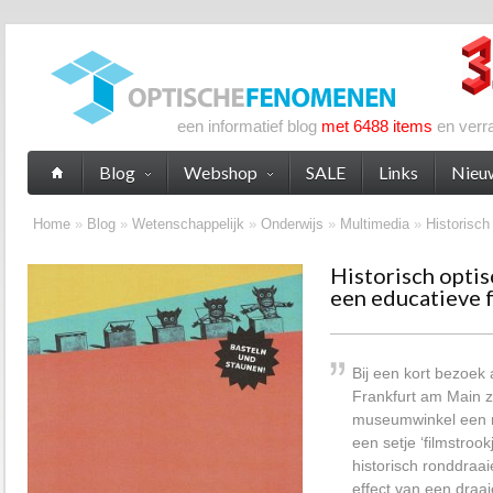
een informatief blog
met 6488 items
en verr
Blog
Webshop
SALE
Links
Nieu
Home
»
Blog
»
Wetenschappelijk
»
Onderwijs
»
Multimedia
»
Historisch
Historisch opti
een educatieve 
Bij een kort bezoek
Frankfurt am Main 
museumwinkel een m
een setje ‘filmstrook
historisch ronddraa
effect van een draaie