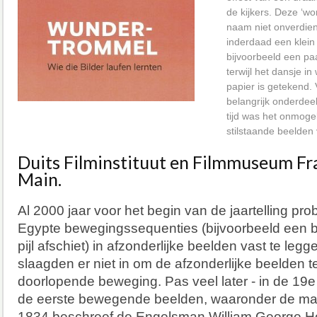
de kijkers. Deze ‘wo
naam niet onverdien
inderdaad een klein
bijvoorbeeld een p
terwijl het dansje in
papier is getekend.
belangrijk onderdee
tijd was het onmoge
stilstaande beelden 
Duits Filminstituut en Filmmuseum Fr
Main.
Al 2000 jaar voor het begin van de jaartelling p
Egypte bewegingssequenties (bijvoorbeeld een b
pijl afschiet) in afzonderlijke beelden vast te leg
slaagden er niet in om de afzonderlijke beelden 
doorlopende beweging. Pas veel later - in de 19
de eerste bewegende beelden, waaronder de mag
1834 beschreef de Engelsman William George Hor