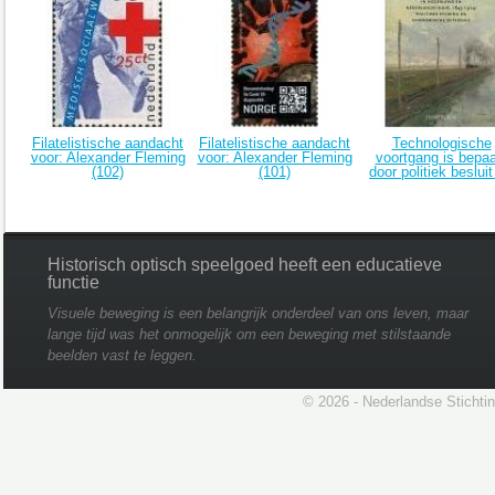
Filatelistische aandacht
Filatelistische aandacht
Technologische
voor: Alexander Fleming
voor: Alexander Fleming
voortgang is bepaa
(102)
(101)
door politiek besluit
Historisch optisch speelgoed heeft een educatieve
functie
Visuele beweging is een belangrijk onderdeel van ons leven, maar
lange tijd was het onmogelijk om een beweging met stilstaande
beelden vast te leggen.
© 2026 - Nederlandse Stichti