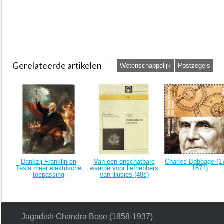
Gerelateerde artikelen
Wetenschappelijk
Postzegels
Dankzij Franklin en
Van een onschatbare
Charles Babbage (1
Tesla meer elektrische
waarde voor liefhebbers
1871)
toepassing
van illusies (48c)
Jagadish Chandra Bose (1858-1937)