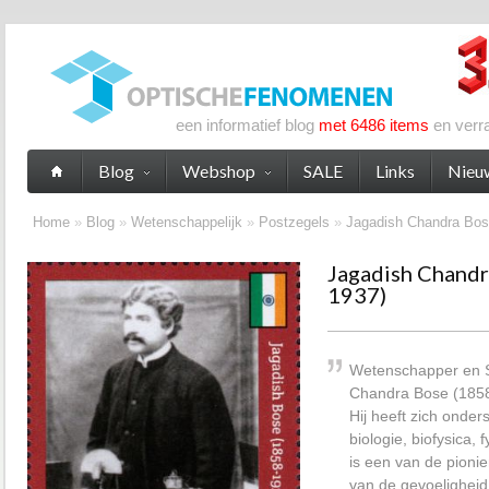
een informatief blog
met 6486 items
en verr
Blog
Webshop
SALE
Links
Nieu
Home
»
Blog
»
Wetenschappelijk
»
Postzegels
»
Jagadish Chandra Bos
Jagadish Chandr
1937)
Wetenschapper en 
Chandra Bose (1858-
Hij heeft zich onder
biologie, biofysica,
is een van de pioni
van de gevoeligheid