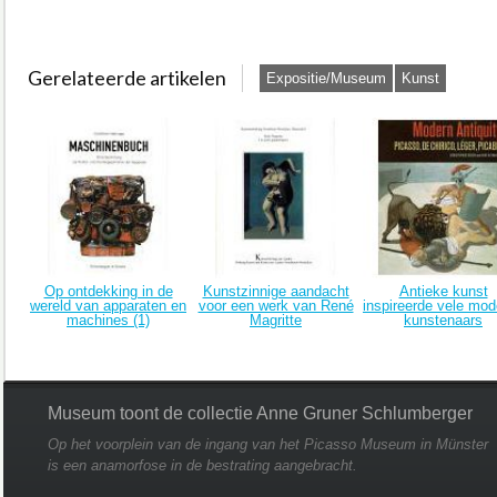
Gerelateerde artikelen
Expositie/Museum
Kunst
Op ontdekking in de
Kunstzinnige aandacht
Antieke kunst
wereld van apparaten en
voor een werk van René
inspireerde vele mod
machines (1)
Magritte
kunstenaars
Museum toont de collectie Anne Gruner Schlumberger
Op het voorplein van de ingang van het Picasso Museum in Münster
is een anamorfose in de bestrating aangebracht.