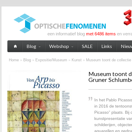
een informatief blog
met 6486 items
en verr
Blog
Webshop
SALE
Links
Nieu
Home
»
Blog
»
Expositie/Museum
»
Kunst
»
Museum toont de collecti
Museum toont de
Gruner Schlumb
In het Pablo Picas
in 2016 de tentoonst
Picasso” plaats. Bij
kunstpresentatie van
schilderijen, object
aquarellen en gedru