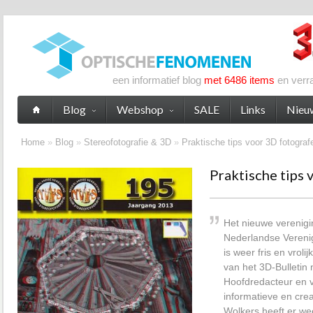
een informatief blog
met 6486 items
en verr
Blog
Webshop
SALE
Links
Nieu
Home
»
Blog
»
Stereofotografie & 3D
»
Praktische tips voor 3D fotograf
Praktische tips
Het nieuwe verenigi
Nederlandse Verenig
is weer fris en vroli
van het 3D-Bulleti
Hoofdredacteur en 
informatieve en cre
Wolkers heeft er we