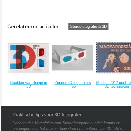
Gerelateerde artikelen
Stereofotografie & 3D
Beelden van Berlijn in
Zonder 3D loopt niets
Medica 2012 geeft b
3D
meer
3D technieken
Praktische tips voor 3D fotografen
Nederlandse Vereniging voor Stereofotografie bundelt kennis en
ervaringen voor het maken, bewerken en monteren van 3D-foto’s,