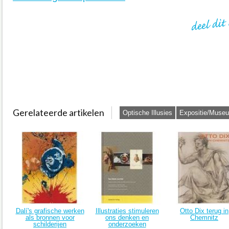
Gerelateerde artikelen
Optische Illusies
Expositie/Muse
Dalí's grafische werken
Illustraties stimuleren
Otto Dix terug in
als bronnen voor
ons denken en
Chemnitz
schilderijen
onderzoeken