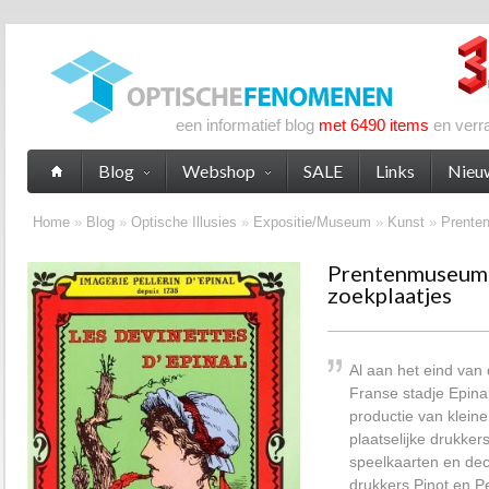
een informatief blog
met 6490 items
en verr
Blog
Webshop
SALE
Links
Nieu
Home
»
Blog
»
Optische Illusies
»
Expositie/Museum
»
Kunst
»
Prenten
Prentenmuseum 
zoekplaatjes
Al aan het eind van
Franse stadje Epina
productie van kleine
plaatselijke drukkers
speelkaarten en dec
drukkers Pinot en Pe