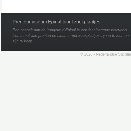
Prentenmuseum Epinal toont zoekplaatjes
Een bezoek aan de Imagerie d’Epinal is een fascinerende belevenis.
Een schat aan prenten en albums met zoekplaatjes zijn in te zien en
zijn te koop.
© 2026 - Nederlandse Stichti