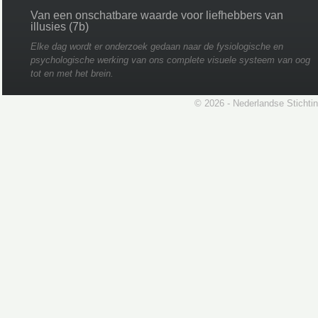
Van een onschatbare waarde voor liefhebbers van
illusies (7b)
Elke dag wordt er onderzoek gedaan naar de fysiologische en
psychologische werking van ons complete visuele systeem van oog
tot en met het brein.
© 2026 - Nederlandse Stichti