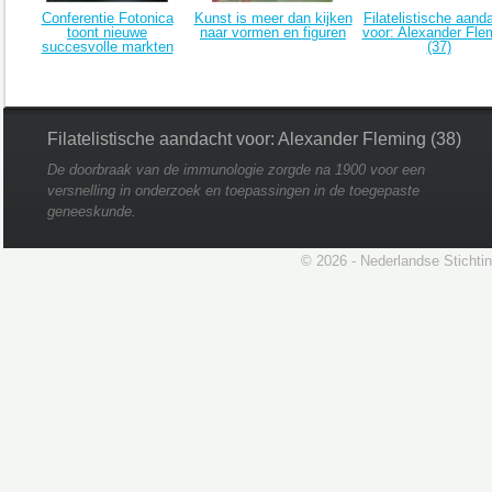
Conferentie Fotonica
Kunst is meer dan kijken
Filatelistische aand
toont nieuwe
naar vormen en figuren
voor: Alexander Fle
succesvolle markten
(37)
Filatelistische aandacht voor: Alexander Fleming (38)
De doorbraak van de immunologie zorgde na 1900 voor een
versnelling in onderzoek en toepassingen in de toegepaste
geneeskunde.
© 2026 - Nederlandse Stichti