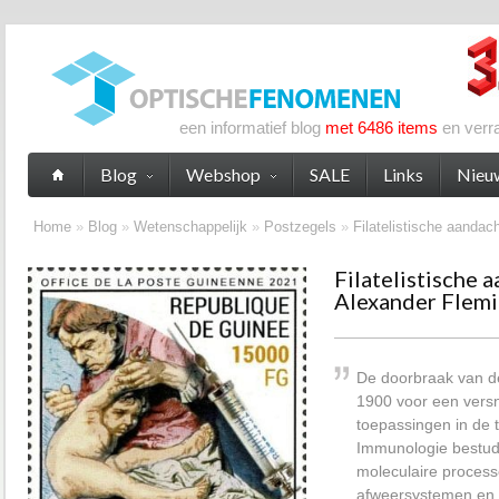
een informatief blog
met 6486 items
en verr
Blog
Webshop
SALE
Links
Nieu
Home
»
Blog
»
Wetenschappelijk
»
Postzegels
»
Filatelistische aandac
Filatelistische 
Alexander Flemi
De doorbraak van d
1900 voor een versn
toepassingen in de
Immunologie bestudee
moleculaire processe
afweersystemen en 