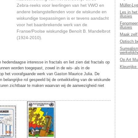
Zebra-reeks voor leerlingen van het VWO en
Müller-Lye
andere belangstellenden voor de wiskunde en
Les in het
illusies
wiskundige toepassingen is er tevens aandacht
Fenomeen 
voor het baanbrekende werk van de
illusies
Franse/Poolse wiskundige Benoît B. Mandelbrot
Maak zelf 
(1924-2010).
Optisch b
Surrealis
werkelijkh
Op Art Mu
e hedendaagse interesse in fractals en liet zien dat fractals op
Kleurrijke
kunnen worden toegepast, zowel in de wis- als in de
 op het voorafgaande werk van Gaston Maurice Julia. De
 belangrijke rol gespeeld bij de ontwikkeling van de wiskunde
cturen zichtbaar te maken waarvan wij de aanwezigheid niet