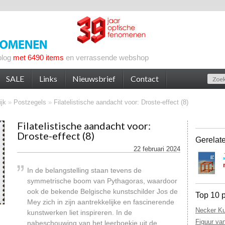
blog
met 6490 items
en verrassende webshop
SALE
Links
Nieuwsbrief
Contact
jk
»
Postzegels
»
Filatelistische aandacht voor: Droste-effect (8)
Filatelistische aandacht voor:
Droste-effect (8)
Gerelat
22 februari 2024
In de belangstelling staan tevens de
symmetrische boom van Pythagoras, waardoor
ook de bekende Belgische kunstschilder Jos de
Top 10 p
Mey zich in zijn aantrekkelijke en fascinerende
Necker Ku
kunstwerken liet inspireren. In de
Figuur va
nabeschouwing van het leerboekje uit de