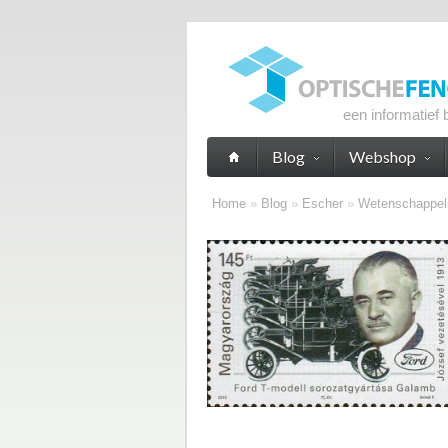
een informatief 
Blog
Webshop
Home
»
Blog
»
Escher
»
Wetenschappeli