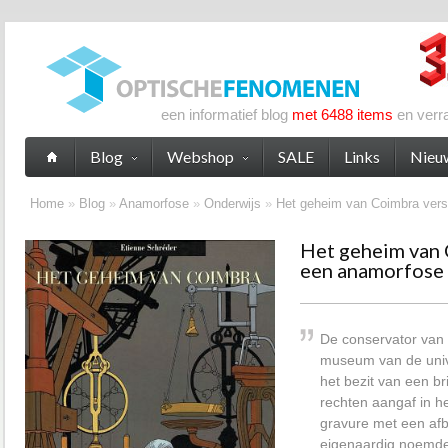
een informatief blog
met 6488 items
en verr
Blog
Webshop
SALE
Links
Nieu
Home
»
Blog
»
Anamorfose‎
»
Onderwijs
»
Het geheim van Coimbra vers
Het geheim van 
een anamorfose
De conservator van 
museum van de unive
het bezit van een br
rechten aangaf in he
gravure met een afbe
eigenaardig noemde