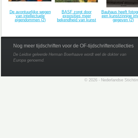
De avontuurlijke wegen
BASF zorgt door
Bauhaus heeft fotogr
van intellectuele
exposities meer
een kunstzinnige im
eigendommen (2)
bekendheid van kunst
gegeven (2)
Nog meer tijdschriften voor de OF-tijdschriftencollecties
De Leidse geleerde Herman Boerhaave wordt wel de dokter van
Europa genoemd.
© 2026 - Nederlandse Stichti