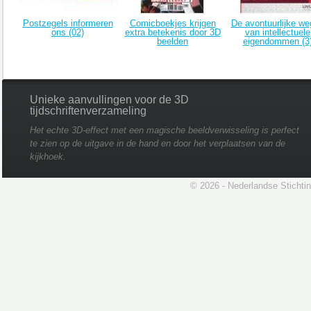
Postzegels informeren
Comicboekjes krijgen
De avontuurlijke w
ons (02)
extra betekenis door 3D
van intellectuele
beelden
eigendommen (3
Unieke aanvullingen voor de 3D
tijdschriftenverzameling
Het echte 3D-effect met een magische beeldverwisseling is perfect
te zien op de uitgave in de hand en door het verplaatsen van de
kijkhoek.
© 2026 - Nederlandse Stichti