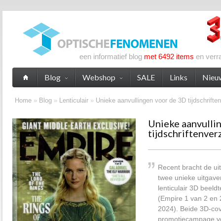
een informatief blog
met 6492 items
en verr
Blog
Webshop
SALE
Links
Nieu
Home
»
Blog
»
Lenticulair
»
Unieke aanvullingen voor de 3D tijdschrifte
Unieke aanvulli
tijdschriftenve
Recent bracht de ui
twee unieke uitgaven
lenticulair 3D beeld
(Empire 1 van 2 en 
2024). Beide 3D-cov
promotiecampage vo