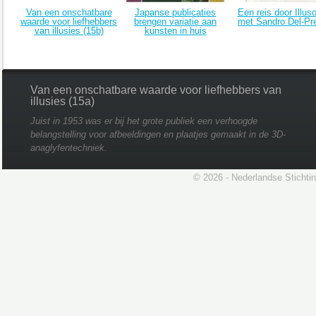
Van een onschatbare
Japanse publicaties
Een reis door Illuso
waarde voor liefhebbers
brengen variatie aan
met Sandro Del-Pr
van illusies (15b)
kunsten in huis
Van een onschatbare waarde voor liefhebbers van
illusies (15a)
Juist in 1953 was er bij het grote publiek een verhoogde
belangstelling voor afbeeldingen en plaatjes gemaakt in de 3D-
anaglyfentechniek.
© 2026 - Nederlandse Stichti