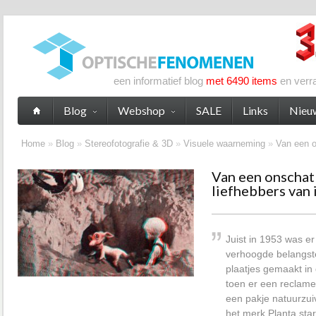
een informatief blog
met 6490 items
en verr
Blog
Webshop
SALE
Links
Nieu
Home
»
Blog
»
Stereofotografie & 3D
»
Visuele waarneming
»
Van een o
Van een onschat
liefhebbers van i
Juist in 1953 was er
verhoogde belangste
plaatjes gemaakt in
toen er een reclame
een pakje natuurzu
het merk Planta sta