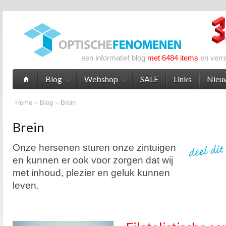
een informatief blog
met 6484 items
en verr
Blog
Webshop
SALE
Links
Nieu
Home
»
Blog
»
Brein
Brein
Onze hersenen sturen onze zintuigen
en kunnen er ook voor zorgen dat wij
met inhoud, plezier en geluk kunnen
leven.