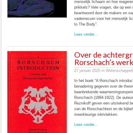
menselijk lichaam en hoe reagere
prikkels? Vele vragen, die op een 
beantwoord door de makers en sam
vademecum voor het menselijk l
to The Body”.
Lees verder...
Over de achterg
Rorschach’s wer
27 januari 2025 in Wetenschappelij
In het boek “A Rorschach introduc
benadering gegeven over de theor
baanbrekende waarnemingsexper
Rorschach (1884-1922). De auteu
Reznikoff geven een uitstekend be
van de Rorschachtest en de bijbe
meerkleurige inktvlekken.
Lees verder...