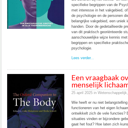
specifieke begrippen van de Psyc
met interesse in het vakgebied, o
de psychologie en de personen die
belangrijke vakgebied, een uniek i
handen. Door de gedetailleerde pr
van dit praktisch georiënteerde st
aanschouwelijke wijze kennis met
begrippen en specifieke praktisc
psychologie.
Lees verder...
Een vraagbaak ov
menselijk lichaa
25 april 2025 in Wetenschappelijk,
Wie heeft er nu niet belangstellin
functioneren van het eigen lichaa
ontwikkelt zich de vele functies? B
situaties vinden er bijzondere ge
gaat het fout? Hoe laten zich kuns