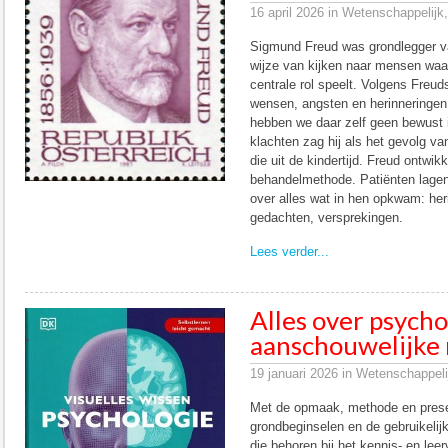
16 april 2026 in Wetenschappelijk,
Sigmund Freud was grondlegger v
wijze van kijken naar mensen waa
centrale rol speelt. Volgens Freud
wensen, angsten en herinneringen
hebben we daar zelf geen bewust i
klachten zag hij als het gevolg v
die uit de kindertijd. Freud ontwik
behandelmethode. Patiënten lagen 
over alles wat in hen opkwam: her
gedachten, versprekingen.
Lees verder...
Alles over psycho
aanschouwelijke 
19 januari 2026 in Wetenschappeli
Met de opmaak, methode en presen
grondbeginselen en de gebruikelij
die behoren bij het kennis- en le