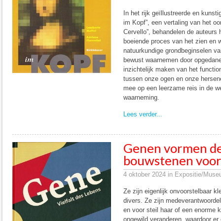
In het rijk geïllustreerde en kuns
im Kopf”, een vertaling van het oo
Cervello”, behandelen de auteurs 
boeiende proces van het zien en 
natuurkundige grondbeginselen van
bewust waarnemen door opgedane 
inzichtelijk maken van het functi
tussen onze ogen en onze hersen
mee op een leerzame reis in de w
waarneming.
Lees verder...
Genen vormen de
bouwstenen voor 
4 oktober 2024 in Expositie/Muse
Ze zijn eigenlijk onvoorstelbaar 
divers. Ze zijn medeverantwoordeli
en voor steil haar of een enorme 
ongewild veranderen, waardoor er