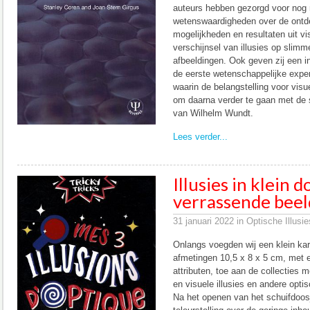
auteurs hebben gezorgd voor nog 
wetenswaardigheden over de ontd
mogelijkheden en resultaten uit v
verschijnsel van illusies op slimm
afbeeldingen. Ook geven zij een i
de eerste wetenschappelijke expe
waarin de belangstelling voor visue
om daarna verder te gaan met de 
van Wilhelm Wundt.
Lees verder...
Illusies in klein 
verrassende beel
31 januari 2022 in Optische Illusi
Onlangs voegden wij een klein kar
afmetingen 10,5 x 8 x 5 cm, met 
attributen, toe aan de collecties m
en visuele illusies en andere opt
Na het openen van het schuifdoos