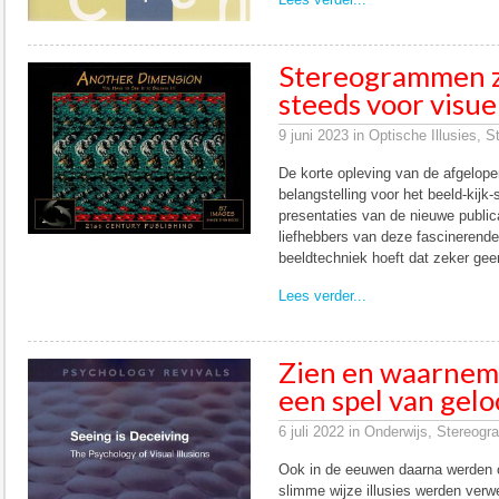
Stereogrammen 
steeds voor visue
9 juni 2023 in Optische Illusies, 
De korte opleving van de afgelope
belangstelling voor het beeld-kij
presentaties van de nieuwe publica
liefhebbers van deze fascinerende
beeldtechniek hoeft dat zeker gee
Lees verder...
Zien en waarneme
een spel van gelo
6 juli 2022 in Onderwijs, Stereogr
Ook in de eeuwen daarna werden 
slimme wijze illusies werden verwe