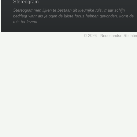
Stereogram
Stereogrammen lijken te bestaan uit kleurrijke ruis, maar schijn
bedriegt want als je ogen de juiste focus hebben gevonden, komt de
ruis tot leven!
© 2026 - Nederlandse Stichti