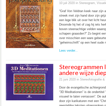
10 juli 2020 in Stereogram, Visue
“Graf Von Veldran keek naar zijn a
streek met zijn hand door zijn gri
een lege blik uit over het licht he
Droomde hij het of zag hij iets h
boven steenachtige velden waarop
schapen graasden?” Zo begint een 
over misschien een ware gebeurten
“geheimschrift” op een heel oude 
Lees verder...
Stereogrammen l
andere wijze die
21 juni 2020 in Stereofotografie &
Door de evangelische achtergrond
“3D Meditationen” is de ondertitel
visueel te laten verrassen”. De a
door zijn karikaturen met een “Chri
geestelijke teksten uitgesproken o