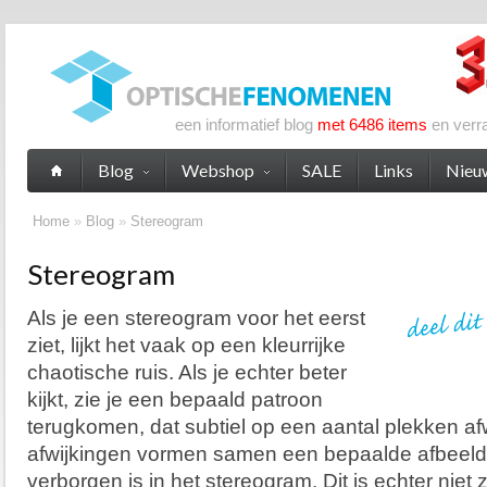
een informatief blog
met 6486 items
en verr
Blog
Webshop
SALE
Links
Nieu
Home
»
Blog
»
Stereogram
Stereogram
Als je een stereogram voor het eerst
ziet, lijkt het vaak op een kleurrijke
chaotische ruis. Als je echter beter
kijkt, zie je een bepaald patroon
terugkomen, dat subtiel op een aantal plekken af
afwijkingen vormen samen een bepaalde afbeeldin
verborgen is in het stereogram. Dit is echter nie